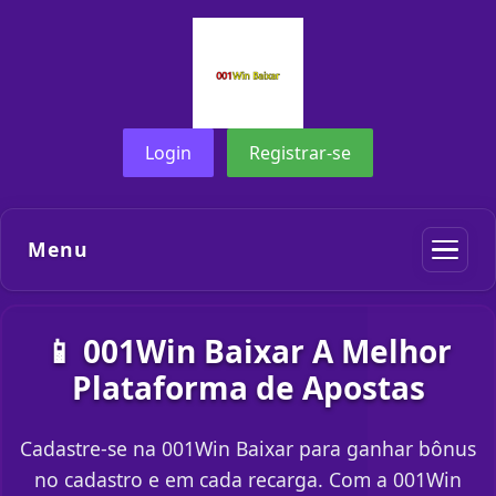
Login
Registrar-se
Menu
📱 001Win Baixar A Melhor
Plataforma de Apostas
Cadastre-se na 001Win Baixar para ganhar bônus
no cadastro e em cada recarga. Com a 001Win