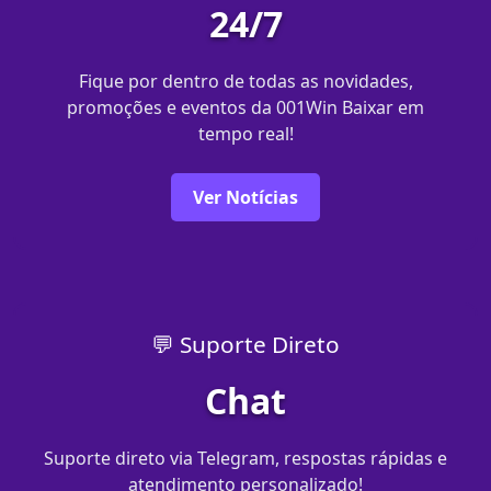
24/7
Fique por dentro de todas as novidades,
promoções e eventos da 001Win Baixar em
tempo real!
Ver Notícias
💬 Suporte Direto
Chat
Suporte direto via Telegram, respostas rápidas e
atendimento personalizado!