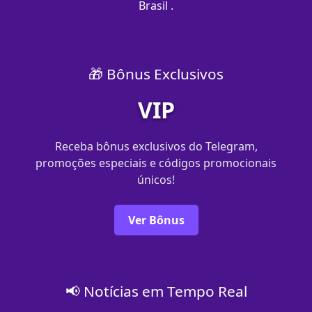
Brasil .
🎁 Bônus Exclusivos
VIP
Receba bônus exclusivos do Telegram,
promoções especiais e códigos promocionais
únicos!
Ver Bônus
📢 Notícias em Tempo Real