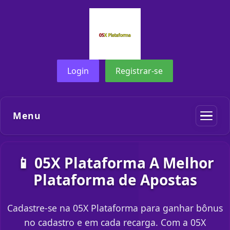
Login
Registrar-se
Menu
📱 05X Plataforma A Melhor
Plataforma de Apostas
Cadastre-se na 05X Plataforma para ganhar bônus
no cadastro e em cada recarga. Com a 05X