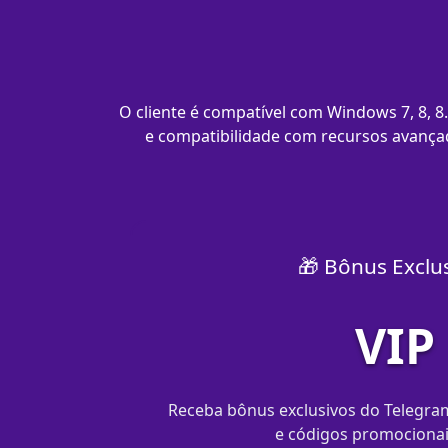
O cliente é compatível com Windows 7, 8, 
e compatibilidade com recursos avança
🎁 Bônus Exclu
VIP
Receba bônus exclusivos do Telegra
e códigos promocionai