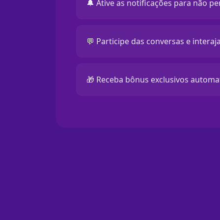
🔔 Ative as notificações para não p
💬 Participe das conversas e interaj
🎁 Receba bônus exclusivos autom