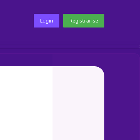
Login
Registrar-se