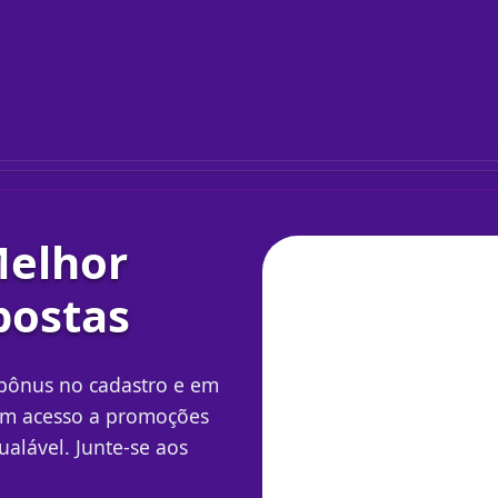
Melhor
postas
bônus no cadastro e em
em acesso a promoções
ualável. Junte-se aos