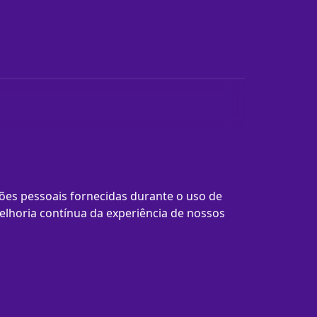
ões pessoais fornecidas durante o uso de
elhoria contínua da experiência de nossos