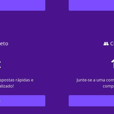
reto
👥 
t
espostas rápidas e
Junte-se a uma com
lizado!
compa
e