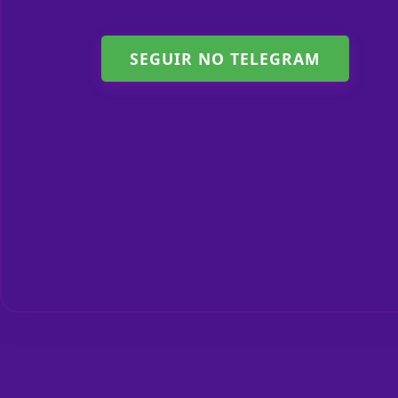
SEGUIR NO TELEGRAM