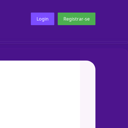
Login
Registrar-se