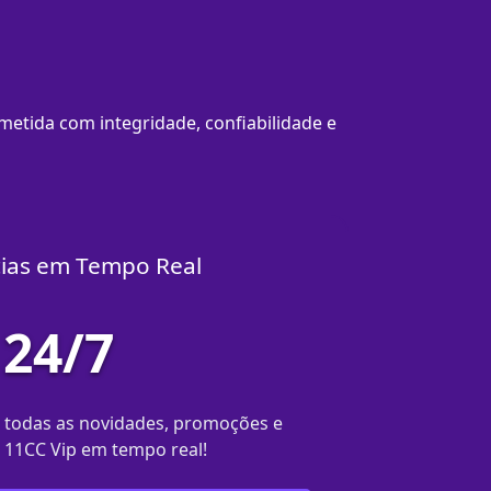
metida com integridade, confiabilidade e
cias em Tempo Real
24/7
e todas as novidades, promoções e
 11CC Vip em tempo real!