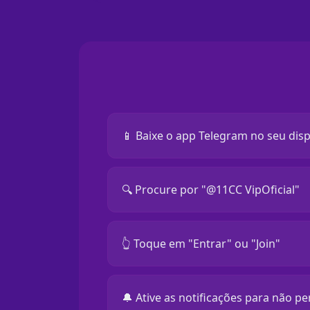
📱 Baixe o app Telegram no seu disp
🔍 Procure por "@11CC VipOficial"
👆 Toque em "Entrar" ou "Join"
🔔 Ative as notificações para não p