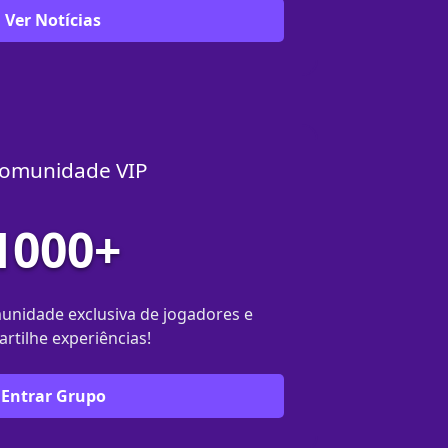
Ver Notícias
Comunidade VIP
1000+
unidade exclusiva de jogadores e
rtilhe experiências!
Entrar Grupo