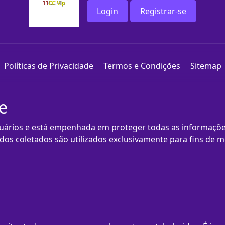
Login
Registrar-se
Políticas de Privacidade
Termos e Condições
Sitemap
de
usuários e está empenhada em proteger todas as informaçõe
os coletados são utilizados exclusivamente para fins de m