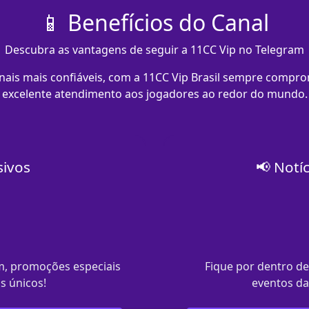
📱 Benefícios do Canal
Descubra as vantagens de seguir a 11CC Vip no Telegram
nais mais confiáveis, com a 11CC Vip Brasil sempre compro
excelente atendimento aos jogadores ao redor do mundo.
sivos
📢 Notí
m, promoções especiais
Fique por dentro d
s únicos!
eventos da