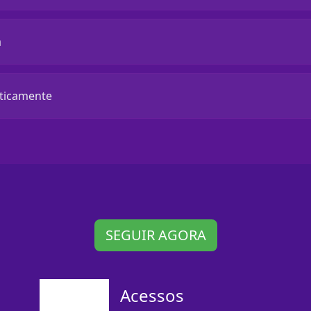
a
aticamente
SEGUIR AGORA
Acessos