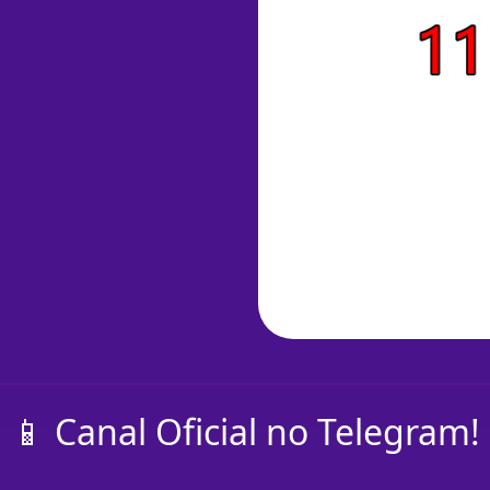
📱 Canal Oficial no Telegram!