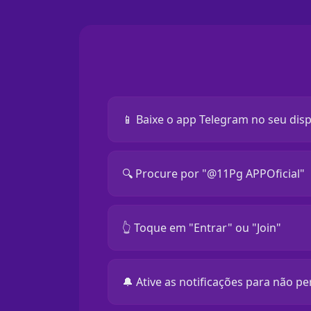
📱 Baixe o app Telegram no seu disp
🔍 Procure por "@11Pg APPOficial"
👆 Toque em "Entrar" ou "Join"
🔔 Ative as notificações para não p