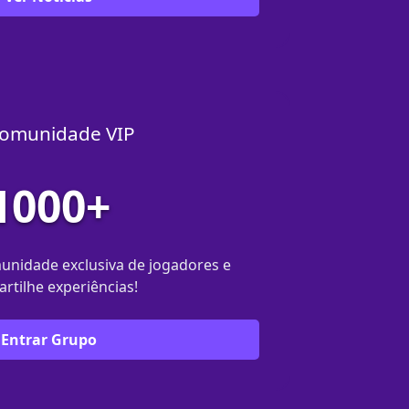
Comunidade VIP
1000+
unidade exclusiva de jogadores e
rtilhe experiências!
Entrar Grupo