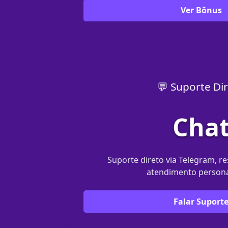
Ver Bônus
💬 Suporte Di
Cha
Suporte direto via Telegram, r
atendimento persona
Falar Suport