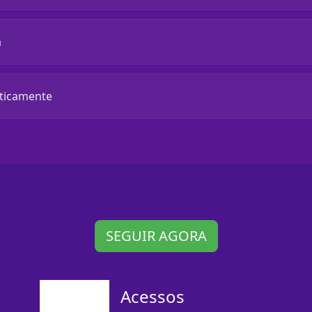
a
aticamente
SEGUIR AGORA
Acessos