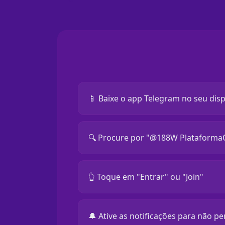
📱 Baixe o app Telegram no seu disp
🔍 Procure por "@188W PlataformaO
👆 Toque em "Entrar" ou "Join"
🔔 Ative as notificações para não p