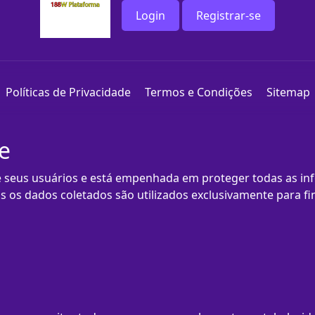
Login
Registrar-se
Políticas de Privacidade
Termos e Condições
Sitemap
de
de seus usuários e está empenhada em proteger todas as in
 os dados coletados são utilizados exclusivamente para fi