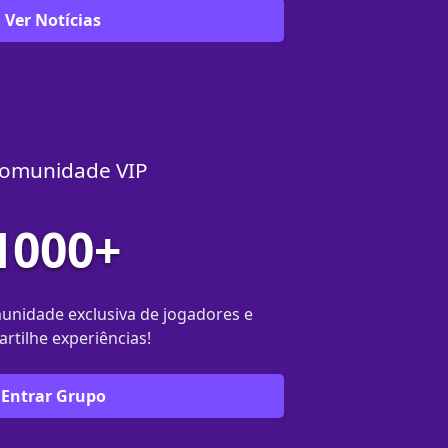
Ver Notícias
Comunidade VIP
1000+
unidade exclusiva de jogadores e
rtilhe experiências!
Entrar Grupo