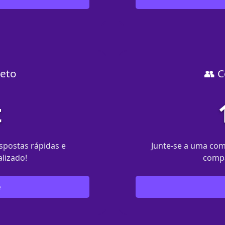
reto
👥 
t
espostas rápidas e
Junte-se a uma com
lizado!
compa
e