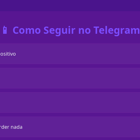
📱 Como Seguir no Telegram
ositivo
erder nada