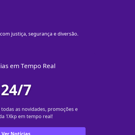
com justiça, segurança e diversão.
cias em Tempo Real
24/7
e todas as novidades, promoções e
da 1Xkp em tempo real!
Ver Notícias