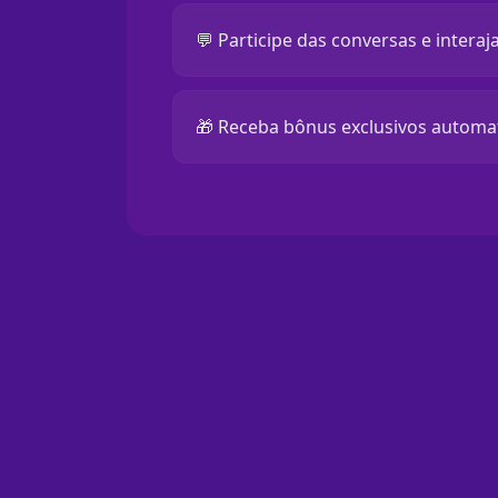
💬 Participe das conversas e interaj
🎁 Receba bônus exclusivos autom