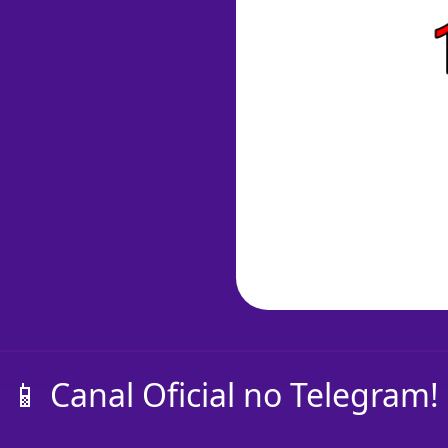
📱 Canal Oficial no Telegram!