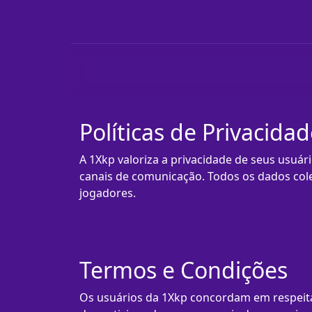
Políticas de Privacida
A 1Xkp valoriza a privacidade de seus usuá
canais de comunicação. Todos os dados cole
jogadores.
Termos e Condições
Os usuários da 1Xkp concordam em respeitar