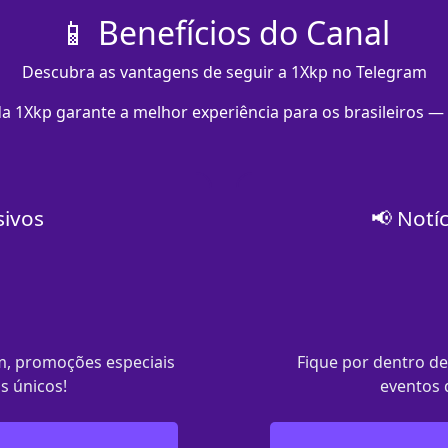
📱 Benefícios do Canal
Descubra as vantagens de seguir a 1Xkp no Telegram
1Xkp garante a melhor experiência para os brasileiros — 
sivos
📢 Notí
m, promoções especiais
Fique por dentro d
s únicos!
eventos 