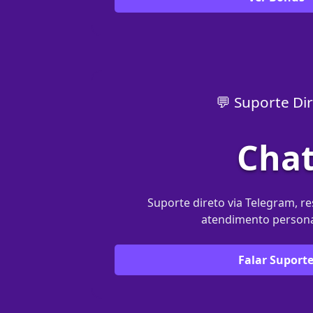
💬 Suporte Di
Cha
Suporte direto via Telegram, r
atendimento persona
Falar Suport