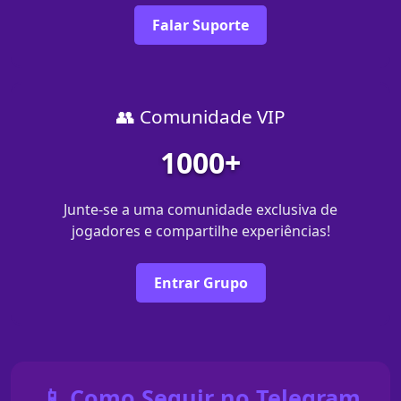
Falar Suporte
👥 Comunidade VIP
1000+
Junte-se a uma comunidade exclusiva de
jogadores e compartilhe experiências!
Entrar Grupo
📱 Como Seguir no Telegram