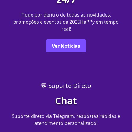
Fique por dentro de todas as novidades,
promoções e eventos da 2025HaPPy em tempo
real!
Ver Notícias
💬 Suporte Direto
Chat
Suporte direto via Telegram, respostas rápidas e
atendimento personalizado!