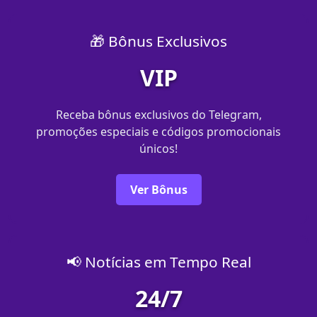
🎁 Bônus Exclusivos
VIP
Receba bônus exclusivos do Telegram,
promoções especiais e códigos promocionais
únicos!
Ver Bônus
📢 Notícias em Tempo Real
24/7