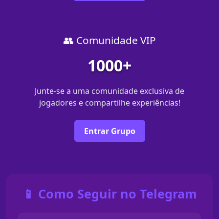
👥 Comunidade VIP
1000+
Junte-se a uma comunidade exclusiva de
jogadores e compartilhe experiências!
Entrar Grupo
📱 Como Seguir no Telegram