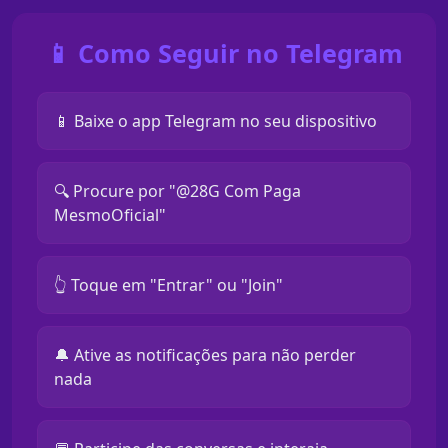
📱 Como Seguir no Telegram
📱 Baixe o app Telegram no seu dispositivo
🔍 Procure por "@28G Com Paga
MesmoOficial"
👆 Toque em "Entrar" ou "Join"
🔔 Ative as notificações para não perder
nada