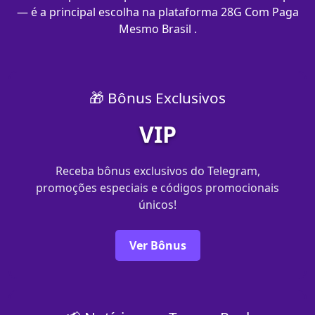
— é a principal escolha na plataforma 28G Com Paga
Mesmo Brasil .
🎁 Bônus Exclusivos
VIP
Receba bônus exclusivos do Telegram,
promoções especiais e códigos promocionais
únicos!
Ver Bônus