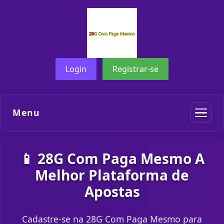
Login
Registrar-se
Menu
📱 28G Com Paga Mesmo A
Melhor Plataforma de
Apostas
Cadastre-se na 28G Com Paga Mesmo para