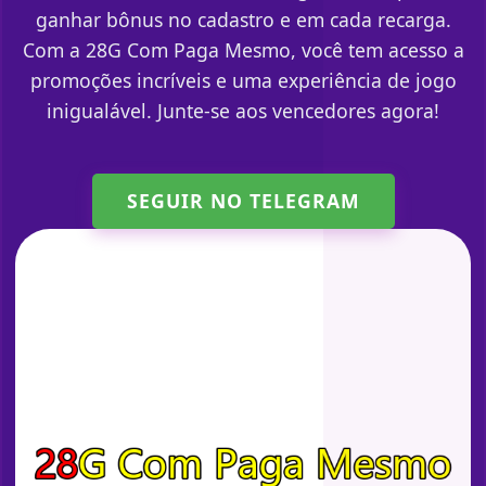
ganhar bônus no cadastro e em cada recarga.
Com a 28G Com Paga Mesmo, você tem acesso a
promoções incríveis e uma experiência de jogo
inigualável. Junte-se aos vencedores agora!
SEGUIR NO TELEGRAM