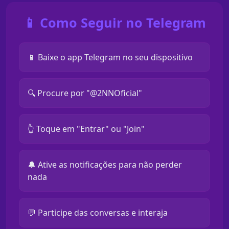
📱 Como Seguir no Telegram
📱 Baixe o app Telegram no seu dispositivo
🔍 Procure por "@2NNOficial"
👆 Toque em "Entrar" ou "Join"
🔔 Ative as notificações para não perder
nada
💬 Participe das conversas e interaja