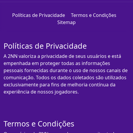
Políticas de Privacidade
Termos e Condições
Sitemap
Políticas de Privacidade
A 2NN valoriza a privacidade de seus usuários e está
empenhada em proteger todas as informações
pessoais fornecidas durante o uso de nossos canais de
comunicação. Todos os dados coletados são utilizados
exclusivamente para fins de melhoria contínua da
experiência de nossos jogadores.
Termos e Condições