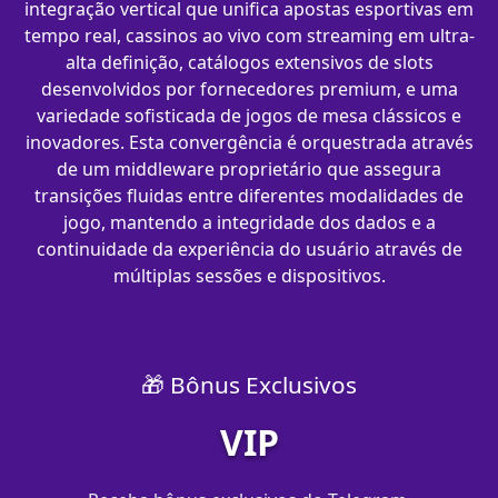
integração vertical que unifica apostas esportivas em
tempo real, cassinos ao vivo com streaming em ultra-
alta definição, catálogos extensivos de slots
desenvolvidos por fornecedores premium, e uma
variedade sofisticada de jogos de mesa clássicos e
inovadores. Esta convergência é orquestrada através
de um middleware proprietário que assegura
transições fluidas entre diferentes modalidades de
jogo, mantendo a integridade dos dados e a
continuidade da experiência do usuário através de
múltiplas sessões e dispositivos.
🎁 Bônus Exclusivos
VIP