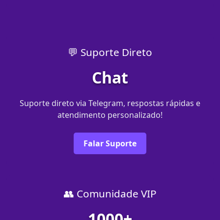
💬 Suporte Direto
Chat
Suporte direto via Telegram, respostas rápidas e
atendimento personalizado!
Falar Suporte
👥 Comunidade VIP
1000+