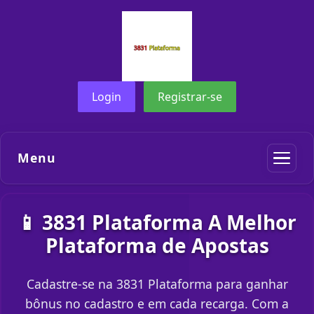
Login
Registrar-se
Menu
📱 3831 Plataforma A Melhor
Plataforma de Apostas
Cadastre-se na 3831 Plataforma para ganhar
bônus no cadastro e em cada recarga. Com a