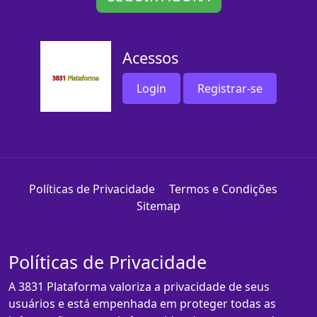
Acessos
Login
Registrar-se
Políticas de Privacidade
Termos e Condições
Sitemap
Políticas de Privacidade
A 3831 Plataforma valoriza a privacidade de seus
usuários e está empenhada em proteger todas as