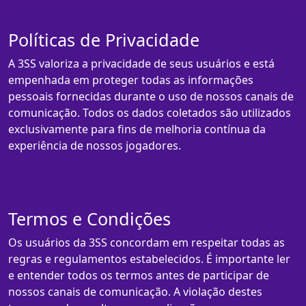
Políticas de Privacidade
A 3SS valoriza a privacidade de seus usuários e está
empenhada em proteger todas as informações
pessoais fornecidas durante o uso de nossos canais de
comunicação. Todos os dados coletados são utilizados
exclusivamente para fins de melhoria contínua da
experiência de nossos jogadores.
Termos e Condições
Os usuários da 3SS concordam em respeitar todas as
regras e regulamentos estabelecidos. É importante ler
e entender todos os termos antes de participar de
nossos canais de comunicação. A violação destes