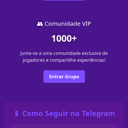
👥 Comunidade VIP
1000+
Junte-se a uma comunidade exclusiva de
jogadores e compartilhe experiências!
Entrar Grupo
📱 Como Seguir no Telegram