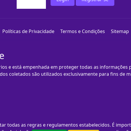
Políticas de Privacidade
Termos e Condições
Sitemap
de
ários e está empenhada em proteger todas as informações 
os coletados são utilizados exclusivamente para fins de m
r todas as regras e regulamentos estabelecidos. É import