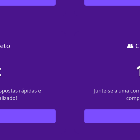
reto
👥 
t
espostas rápidas e
Junte-se a uma com
lizado!
compa
e