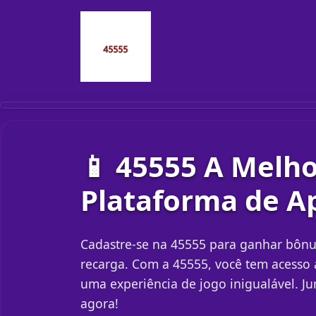
📱 45555 A Melh
Plataforma de A
Cadastre-se na 45555 para ganhar bônu
recarga. Com a 45555, você tem acesso 
uma experiência de jogo inigualável. J
agora!