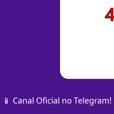
📱 Canal Oficial no Telegram!