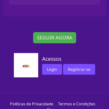
SEGUIR AGORA
Acessos
Login
Registrar-se
Políticas de Privacidade
Termos e Condições