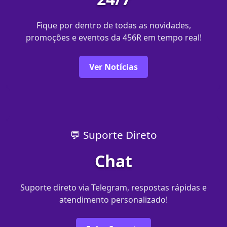
Fique por dentro de todas as novidades,
promoções e eventos da 456R em tempo real!
Ver Notícias
💬 Suporte Direto
Chat
Suporte direto via Telegram, respostas rápidas e
atendimento personalizado!