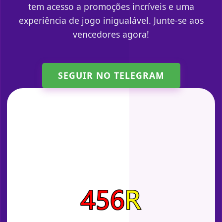
tem acesso a promoções incríveis e uma
experiência de jogo inigualável. Junte-se aos
vencedores agora!
SEGUIR NO TELEGRAM