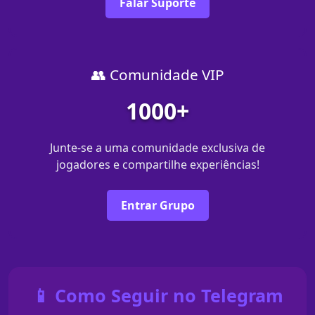
Falar Suporte
👥 Comunidade VIP
1000+
Junte-se a uma comunidade exclusiva de
jogadores e compartilhe experiências!
Entrar Grupo
📱 Como Seguir no Telegram