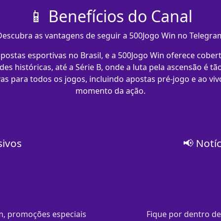
📱 Benefícios do Canal
Descubra as vantagens de seguir a 500Jogo Win no Telegra
ostas esportivas no Brasil, e a 500Jogo Win oferece cober
des históricas, até a Série B, onde a luta pela ascensão é t
as para todos os jogos, incluindo apostas pré-jogo e ao 
momento da ação.
sivos
📢 Notí
m, promoções especiais
Fique por dentro d