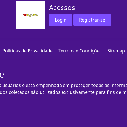
Acessos
Login
Registrar-se
Políticas de Privacidade
Termos e Condições
Sitemap
de
us usuários e está empenhada em proteger todas as inform
os coletados são utilizados exclusivamente para fins de m