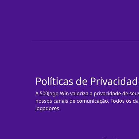
Políticas de Privacida
A 500Jogo Win valoriza a privacidade de se
nossos canais de comunicação. Todos os dad
jogadores.