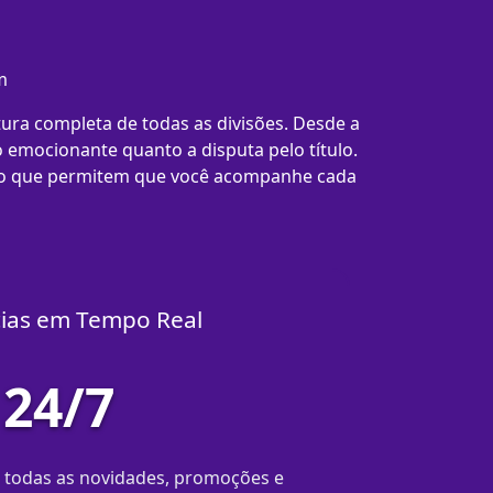
m
tura completa de todas as divisões. Desde a
ão emocionante quanto a disputa pelo título.
vivo que permitem que você acompanhe cada
cias em Tempo Real
24/7
e todas as novidades, promoções e