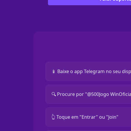
📱 Baixe o app Telegram no seu disp
🔍 Procure por "@500Jogo WinOficia
👆 Toque em "Entrar" ou "Join"