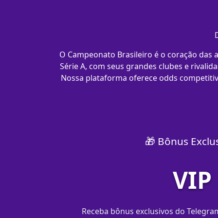
O Campeonato Brasileiro é o coração das ap
Série A, com seus grandes clubes e rivalida
Nossa plataforma oferece odds competitiv
🎁 Bônus Exclu
VIP
Receba bônus exclusivos do Telegra