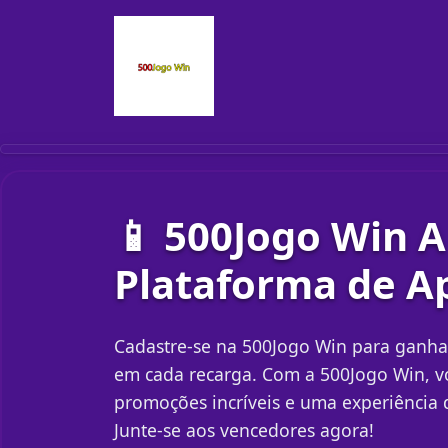
📱 500Jogo Win 
Plataforma de A
Cadastre-se na 500Jogo Win para ganha
em cada recarga. Com a 500Jogo Win, v
promoções incríveis e uma experiência d
Junte-se aos vencedores agora!