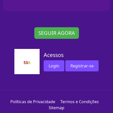
SEGUIR AGORA
Acessos
Login
Registrar-se
Políticas de Privacidade
Termos e Condições
Sitemap