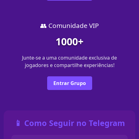
👥 Comunidade VIP
1000+
Junte-se a uma comunidade exclusiva de
jogadores e compartilhe experiências!
Entrar Grupo
📱 Como Seguir no Telegram