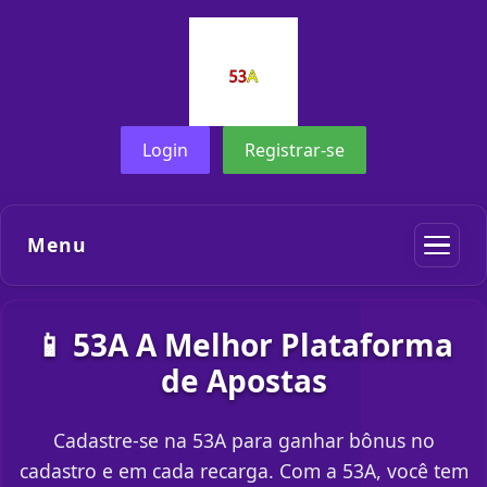
Login
Registrar-se
Menu
📱 53A A Melhor Plataforma
de Apostas
Cadastre-se na 53A para ganhar bônus no
cadastro e em cada recarga. Com a 53A, você tem