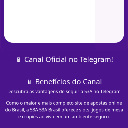
📱 Canal Oficial no Telegram!
📱 Benefícios do Canal
Descubra as vantagens de seguir a 53A no Telegram
Como o maior e mais completo site de apostas online
do Brasil, a 53A 53A Brasil oferece slots, jogos de mesa
e crupiês ao vivo em um ambiente seguro.