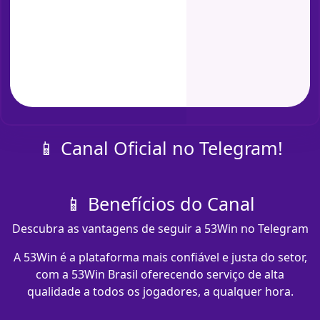
📱 Canal Oficial no Telegram!
📱 Benefícios do Canal
Descubra as vantagens de seguir a 53Win no Telegram
A 53Win é a plataforma mais confiável e justa do setor,
com a 53Win Brasil oferecendo serviço de alta
qualidade a todos os jogadores, a qualquer hora.