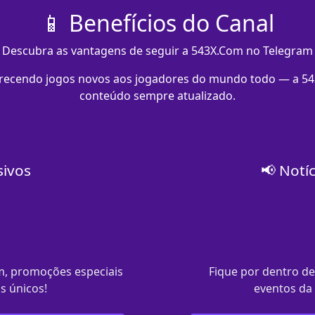
📱 Benefícios do Canal
Descubra as vantagens de seguir a 543X.Com no Telegram
ferecendo jogos novos aos jogadores do mundo todo — a 54
conteúdo sempre atualizado.
sivos
📢 Notí
m, promoções especiais
Fique por dentro d
s únicos!
eventos da