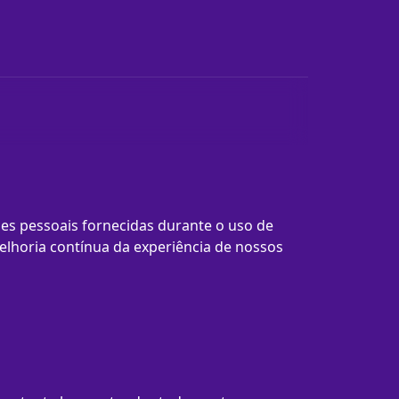
es pessoais fornecidas durante o uso de
elhoria contínua da experiência de nossos