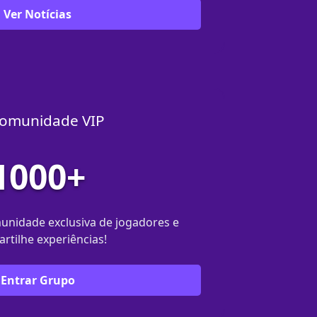
Ver Notícias
Comunidade VIP
1000+
unidade exclusiva de jogadores e
rtilhe experiências!
Entrar Grupo