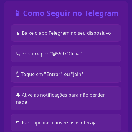
📱 Como Seguir no Telegram
📱 Baixe o app Telegram no seu dispositivo
🔍 Procure por "@5597Oficial"
👆 Toque em "Entrar" ou "Join"
🔔 Ative as notificações para não perder
nada
💬 Participe das conversas e interaja