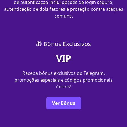
de autenticação inclui opções de login seguro,
autenticação de dois fatores e proteção contra ataques
comuns.
🎁 Bônus Exclusivos
VIP
Receba bônus exclusivos do Telegram,
promoções especiais e códigos promocionais
únicos!
Ver Bônus