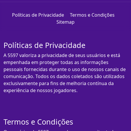
Políticas de Privacidade
Termos e Condições
Sitemap
Políticas de Privacidade
A 5597 valoriza a privacidade de seus usuários e está
empenhada em proteger todas as informações
pessoais fornecidas durante o uso de nossos canais de
comunicação. Todos os dados coletados são utilizados
exclusivamente para fins de melhoria contínua da
experiência de nossos jogadores.
Termos e Condições