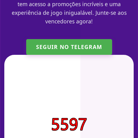
tem acesso a promoções incríveis e uma
experiência de jogo inigualável. Junte-se aos
vencedores agora!
SEGUIR NO TELEGRAM