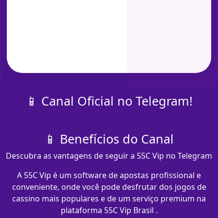
📱 Canal Oficial no Telegram!
📱 Benefícios do Canal
Descubra as vantagens de seguir a 55C Vip no Telegram
A 55C Vip é um software de apostas profissional e
conveniente, onde você pode desfrutar dos jogos de
cassino mais populares e de um serviço premium na
plataforma 55C Vip Brasil .