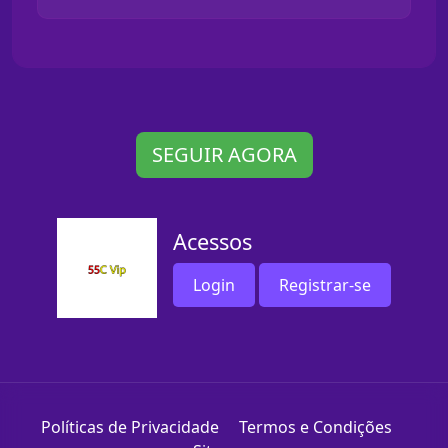
SEGUIR AGORA
Acessos
Login
Registrar-se
Políticas de Privacidade
Termos e Condições