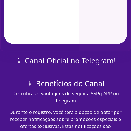
📱 Canal Oficial no Telegram!
📱 Benefícios do Canal
Descubra as vantagens de seguir a 55Pg APP no
Telegram
Durante o registro, você terá a opção de optar por
receber notificações sobre promoções especiais e
ofertas exclusivas. Estas notificações são