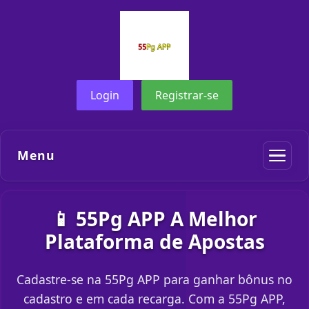
Login
Registrar-se
Menu
📱 55Pg APP A Melhor
Plataforma de Apostas
Cadastre-se na 55Pg APP para ganhar bônus no
cadastro e em cada recarga. Com a 55Pg APP,