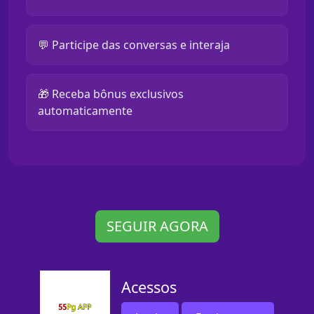
💬 Participe das conversas e interaja
🎁 Receba bônus exclusivos
automaticamente
SEGUIR AGORA
Acessos