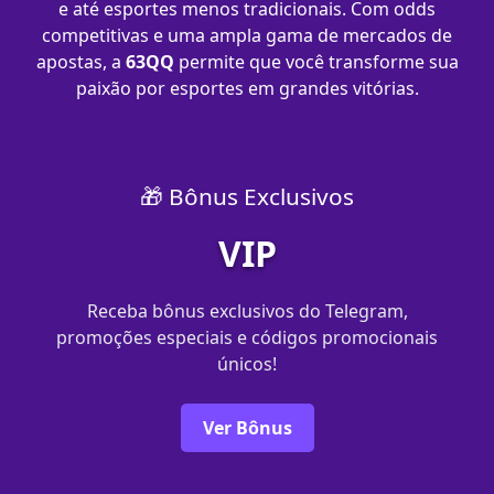
e até esportes menos tradicionais. Com odds
competitivas e uma ampla gama de mercados de
apostas, a
63QQ
permite que você transforme sua
paixão por esportes em grandes vitórias.
🎁 Bônus Exclusivos
VIP
Receba bônus exclusivos do Telegram,
promoções especiais e códigos promocionais
únicos!
Ver Bônus