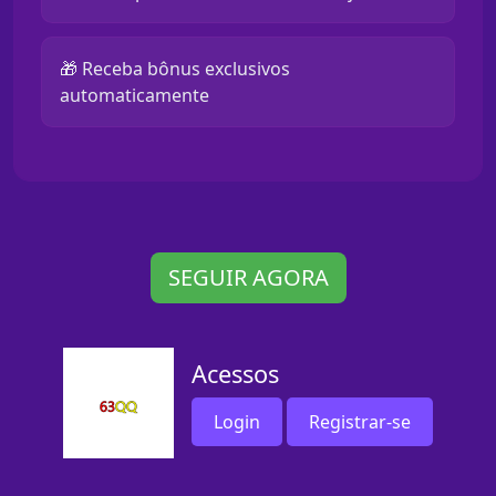
🎁 Receba bônus exclusivos
automaticamente
SEGUIR AGORA
Acessos
Login
Registrar-se