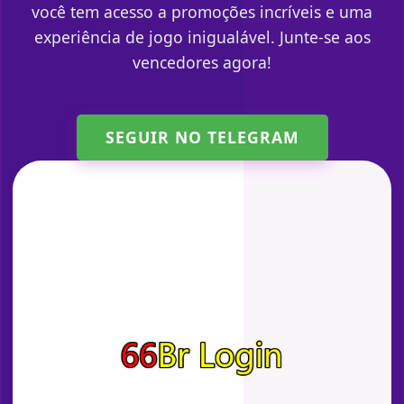
você tem acesso a promoções incríveis e uma
experiência de jogo inigualável. Junte-se aos
vencedores agora!
SEGUIR NO TELEGRAM