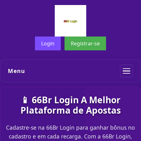
Login
Registrar-se
Menu
📱 66Br Login A Melhor
Plataforma de Apostas
Cadastre-se na 66Br Login para ganhar bônus no
cadastro e em cada recarga. Com a 66Br Login,