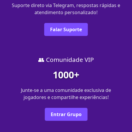
Suporte direto via Telegram, respostas rápidas e
atendimento personalizado!
Falar Suporte
👥 Comunidade VIP
1000+
Junte-se a uma comunidade exclusiva de
jogadores e compartilhe experiências!
Entrar Grupo