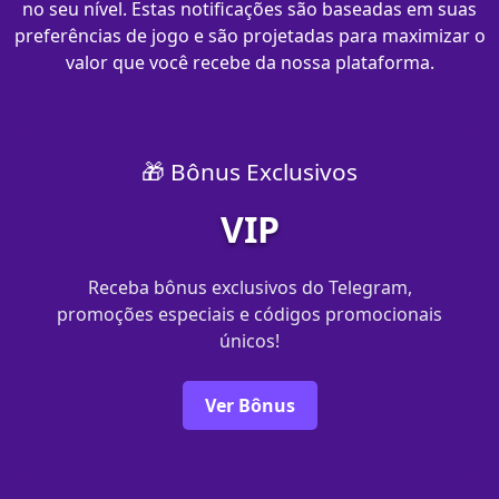
no seu nível. Estas notificações são baseadas em suas
preferências de jogo e são projetadas para maximizar o
valor que você recebe da nossa plataforma.
🎁 Bônus Exclusivos
VIP
Receba bônus exclusivos do Telegram,
promoções especiais e códigos promocionais
únicos!
Ver Bônus