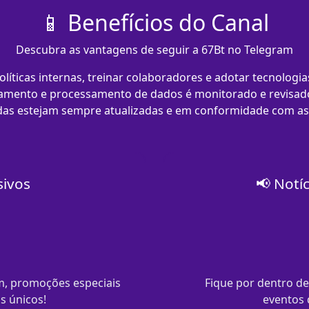
📱 Benefícios do Canal
Descubra as vantagens de seguir a 67Bt no Telegram
líticas internas, treinar colaboradores e adotar tecnologi
namento e processamento de dados é monitorado e revisado
das estejam sempre atualizadas e em conformidade com as
sivos
📢 Notí
m, promoções especiais
Fique por dentro d
s únicos!
eventos 