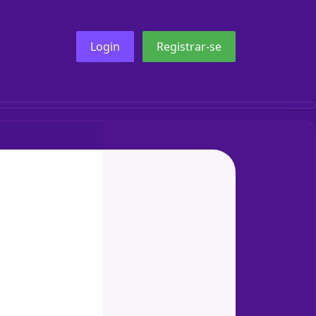
Login
Registrar-se