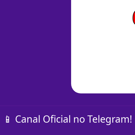
📱 Canal Oficial no Telegram!