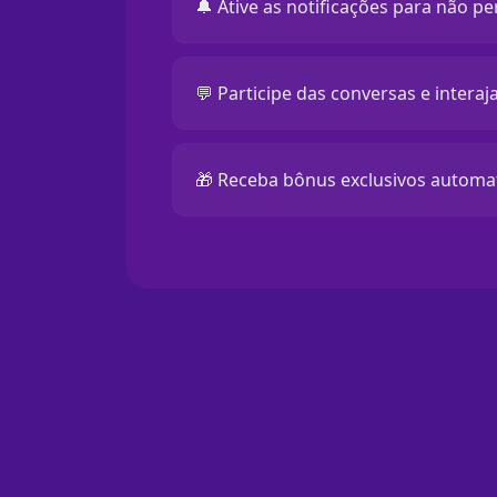
🔔 Ative as notificações para não p
💬 Participe das conversas e interaj
🎁 Receba bônus exclusivos autom