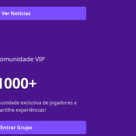
Ver Notícias
Comunidade VIP
1000+
unidade exclusiva de jogadores e
rtilhe experiências!
Entrar Grupo