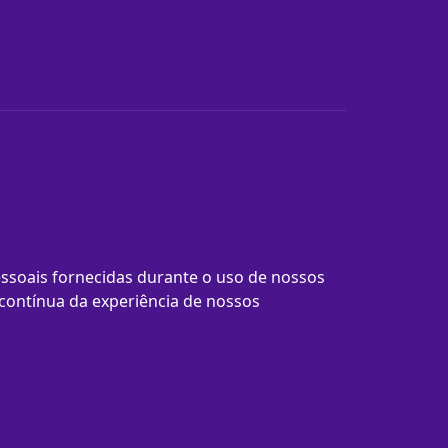
essoais fornecidas durante o uso de nossos
 contínua da experiência de nossos