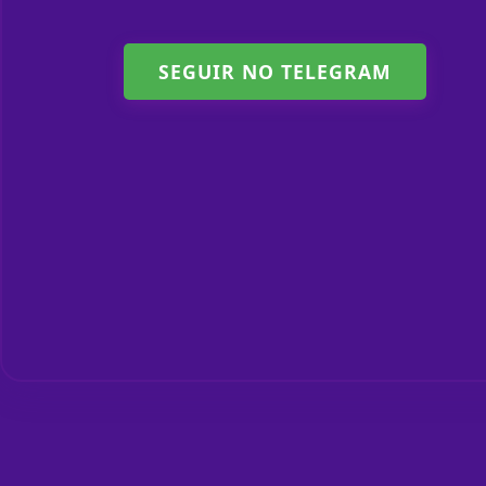
SEGUIR NO TELEGRAM