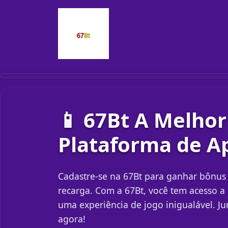
📱 67Bt A Melhor
Plataforma de A
Cadastre-se na 67Bt para ganhar bônus
recarga. Com a 67Bt, você tem acesso a
uma experiência de jogo inigualável. J
agora!