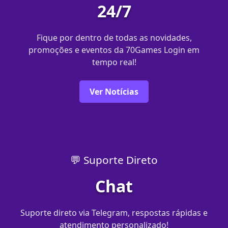
24/7
Fique por dentro de todas as novidades,
promoções e eventos da 70Games Login em
tempo real!
Ver Notícias
💬 Suporte Direto
Chat
Suporte direto via Telegram, respostas rápidas e
atendimento personalizado!