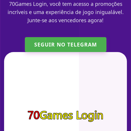
70Games Login, você tem acesso a promoções
incríveis e uma experiência de jogo inigualável.
Junte-se aos vencedores agora!
SEGUIR NO TELEGRAM