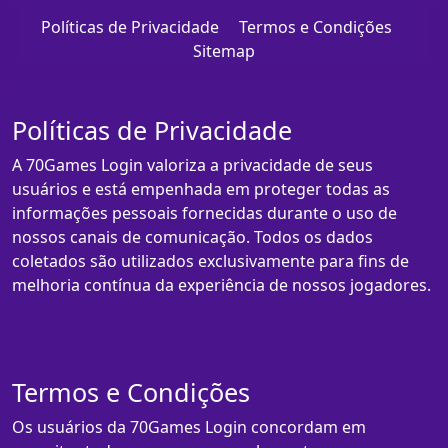
Políticas de Privacidade
Termos e Condições
Sitemap
Políticas de Privacidade
A 70Games Login valoriza a privacidade de seus
usuários e está empenhada em proteger todas as
informações pessoais fornecidas durante o uso de
nossos canais de comunicação. Todos os dados
coletados são utilizados exclusivamente para fins de
melhoria contínua da experiência de nossos jogadores.
Termos e Condições
Os usuários da 70Games Login concordam em