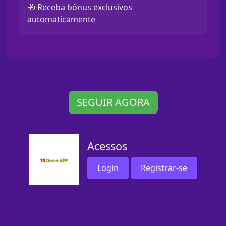
🎁 Receba bônus exclusivos
automaticamente
SEGUIR AGORA
Acessos
Login
Registrar-se