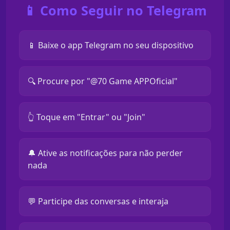
📱 Como Seguir no Telegram
📱 Baixe o app Telegram no seu dispositivo
🔍 Procure por "@70 Game APPOficial"
👆 Toque em "Entrar" ou "Join"
🔔 Ative as notificações para não perder
nada
💬 Participe das conversas e interaja