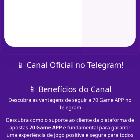
📱 Canal Oficial no Telegram!
📱 Benefícios do Canal
Descubra as vantagens de seguir a 70 Game APP no
Telegram
Descubra como o suporte ao cliente da plataforma de
apostas
70 Game APP
é fundamental para garantir
uma experiência de jogo positiva e segura para todos