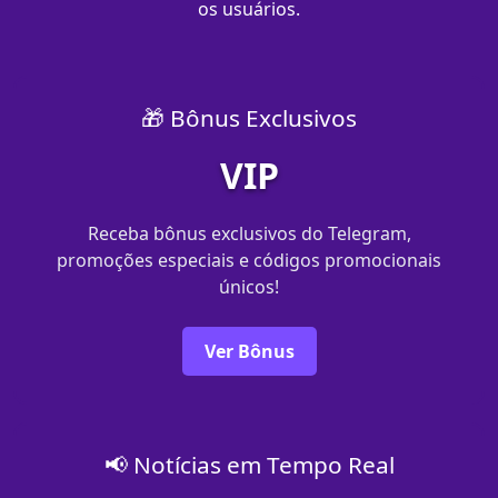
os usuários.
🎁 Bônus Exclusivos
VIP
Receba bônus exclusivos do Telegram,
promoções especiais e códigos promocionais
únicos!
Ver Bônus
📢 Notícias em Tempo Real