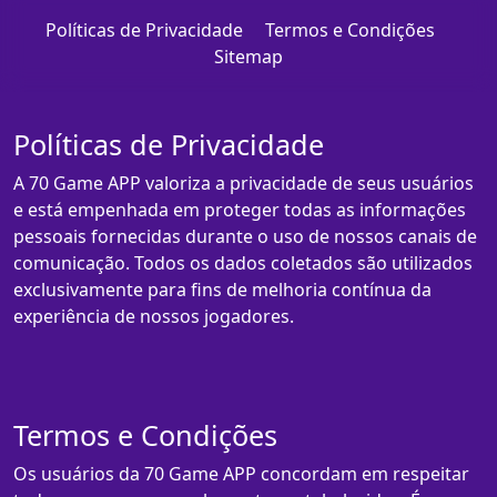
Políticas de Privacidade
Termos e Condições
Sitemap
Políticas de Privacidade
A 70 Game APP valoriza a privacidade de seus usuários
e está empenhada em proteger todas as informações
pessoais fornecidas durante o uso de nossos canais de
comunicação. Todos os dados coletados são utilizados
exclusivamente para fins de melhoria contínua da
experiência de nossos jogadores.
Termos e Condições
Os usuários da 70 Game APP concordam em respeitar