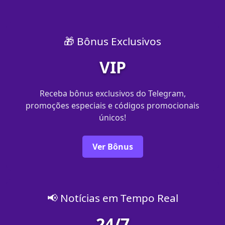
🎁 Bônus Exclusivos
VIP
Receba bônus exclusivos do Telegram,
promoções especiais e códigos promocionais
únicos!
Ver Bônus
📢 Notícias em Tempo Real
24/7