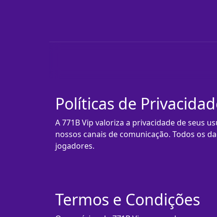
Políticas de Privacida
A 771B Vip valoriza a privacidade de seus 
nossos canais de comunicação. Todos os dad
jogadores.
Termos e Condições