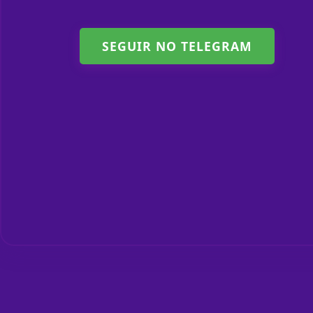
SEGUIR NO TELEGRAM