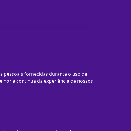
s pessoais fornecidas durante o uso de
elhoria contínua da experiência de nossos