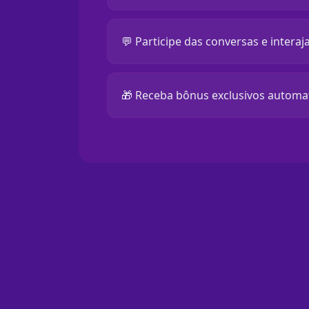
💬 Participe das conversas e interaj
🎁 Receba bônus exclusivos autom