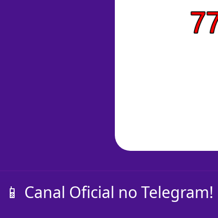
📱 Canal Oficial no Telegram!