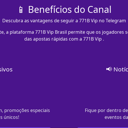
📱 Benefícios do Canal
Descubra as vantagens de seguir a 771B Vip no Telegram
te, a plataforma 771B Vip Brasil permite que os jogadores 
das apostas rápidas com a 771B Vip .
sivos
📢 Notí
m, promoções especiais
Fique por dentro d
s únicos!
eventos da