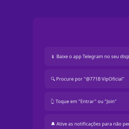
📱 Baixe o app Telegram no seu disp
🔍 Procure por "@771B VipOficial"
👆 Toque em "Entrar" ou "Join"
🔔 Ative as notificações para não p