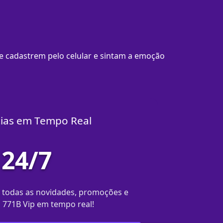
se cadastrem pelo celular e sintam a emoção
cias em Tempo Real
24/7
e todas as novidades, promoções e
 771B Vip em tempo real!