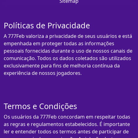
Sitemap
Políticas de Privacidade
A 777Feb valoriza a privacidade de seus usuários e está
empenhada em proteger todas as informações
pessoais fornecidas durante o uso de nossos canais de
comunicação. Todos os dados coletados são utilizados
exclusivamente para fins de melhoria contínua da
experiência de nossos jogadores.
Termos e Condições
Os usuários da 777Feb concordam em respeitar todas
as regras e regulamentos estabelecidos. É importante
ler e entender todos os termos antes de participar de