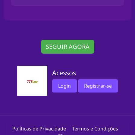
SEGUIR AGORA
Acessos
Login
Registrar-se
Políticas de Privacidade
Termos e Condições