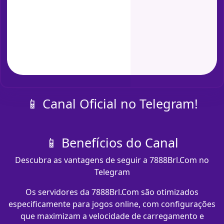
📱 Canal Oficial no Telegram!
📱 Benefícios do Canal
Descubra as vantagens de seguir a 7888Brl.Com no
Telegram
Os servidores da 7888Brl.Com são otimizados
especificamente para jogos online, com configurações
que maximizam a velocidade de carregamento e