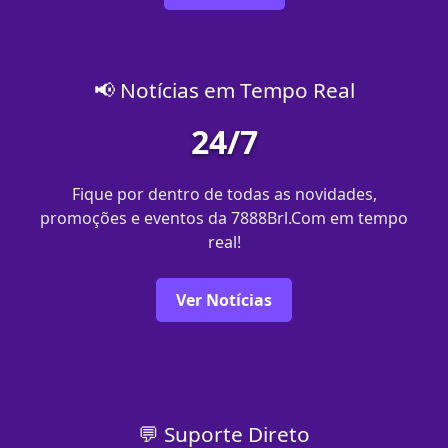
📢 Notícias em Tempo Real
24/7
Fique por dentro de todas as novidades,
promoções e eventos da 7888Brl.Com em tempo
real!
Ver Notícias
💬 Suporte Direto