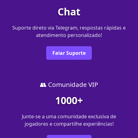
Chat
Suporte direto via Telegram, respostas rápidas e
atendimento personalizado!
Falar Suporte
👥 Comunidade VIP
1000+
Junte-se a uma comunidade exclusiva de
jogadores e compartilhe experiências!