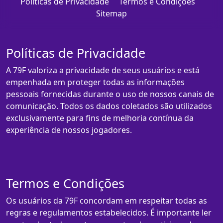
Políticas de Privacidade
Termos e Condições
Sitemap
Políticas de Privacidade
A 79F valoriza a privacidade de seus usuários e está
empenhada em proteger todas as informações
pessoais fornecidas durante o uso de nossos canais de
comunicação. Todos os dados coletados são utilizados
exclusivamente para fins de melhoria contínua da
experiência de nossos jogadores.
Termos e Condições
Os usuários da 79F concordam em respeitar todas as
regras e regulamentos estabelecidos. É importante ler