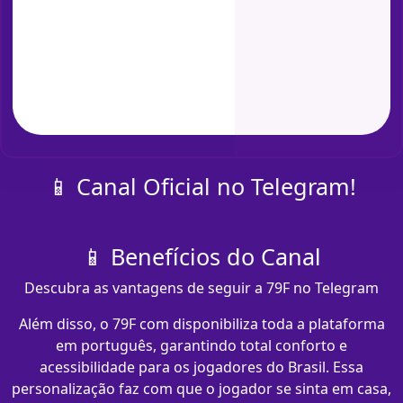
📱 Canal Oficial no Telegram!
📱 Benefícios do Canal
Descubra as vantagens de seguir a 79F no Telegram
Além disso, o 79F com​ disponibiliza toda a plataforma
em português, garantindo total conforto e
acessibilidade para os jogadores do Brasil. Essa
personalização faz com que o jogador se sinta em casa,