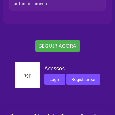
automaticamente
SEGUIR AGORA
Acessos
Login
Registrar-se